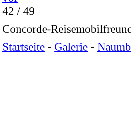
42 / 49
Concorde-Reisemobilfreund
Startseite
-
Galerie
-
Naumbu