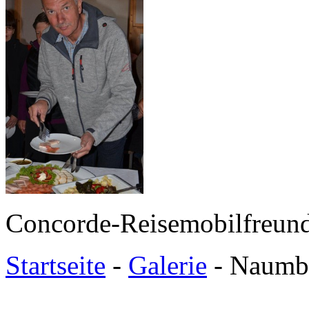
Concorde-Reisemobilfreund
Startseite
-
Galerie
- Naumbu