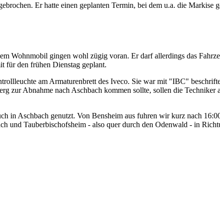
rochen. Er hatte einen geplanten Termin, bei dem u.a. die Markise get
seinem Wohnmobil gingen wohl zügig voran. Er darf allerdings das Fahrz
t für den frühen Dienstag geplant.
ntrollleuchte am Armaturenbrett des Iveco. Sie war mit "IBC" beschrift
rg zur Abnahme nach Aschbach kommen sollte, sollen die Techniker au
uch in Aschbach genutzt. Von Bensheim aus fuhren wir kurz nach 16:0
ach und Tauberbischofsheim - also quer durch den Odenwald - in Ric