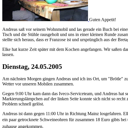
Guten Appetit!
Andreas saß vor seinem Wohnmobil und las gerade ein Buch bei eine
Tisch und die Stühle rausgeholt und uns in einer kleinen Runde zusam
stellte sich heraus, dass er Franzose ist und ursprünglich aus der Bre
Elke hat kurze Zeit später mit dem Kochen angefangen. Wir saßen d
lassen.
Dienstag, 24.05.2005
Am nächsten Morgen gingen Andreas und ich ins Ort, um "Brötle" zu 
Wetter vor unseren Mobilen zusammen.
Gegen 9:00 Uhr kam dann das Iveco-Serviceteam, und Andreas hat sein
Markierungslämpchen auf der linken Seite konnte sich nicht so rech
Problem schnell gelöst.
Andreas ist dann gegen 11:00 Uhr in Richtung Mainz losgefahren. El
ein paar getrocknete Schweineohren für zusammen 18 Euro gibts bei
zuhause angekommen.