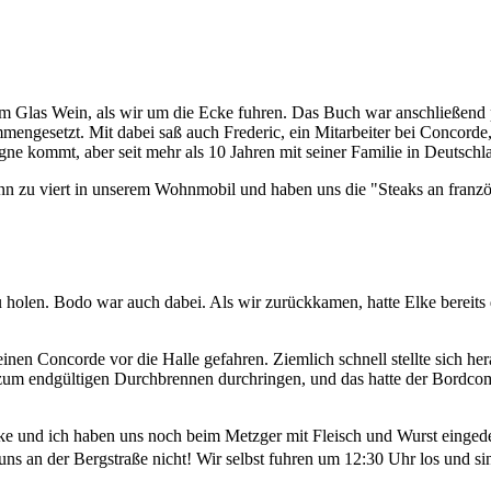
m Glas Wein, als wir um die Ecke fuhren. Das Buch war anschließend 
mengesetzt. Mit dabei saß auch Frederic, ein Mitarbeiter bei Concorde,
tagne kommt, aber seit mehr als 10 Jahren mit seiner Familie in Deutschla
ann zu viert in unserem Wohnmobil und haben uns die "Steaks an fran
holen. Bodo war auch dabei. Als wir zurückkamen, hatte Elke bereits d
en Concorde vor die Halle gefahren. Ziemlich schnell stellte sich hera
t zum endgültigen Durchbrennen durchringen, und das hatte der Bordc
ke und ich haben uns noch beim Metzger mit Fleisch und Wurst eingedec
 uns an der Bergstraße nicht! Wir selbst fuhren um 12:30 Uhr los un