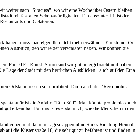
wir weiter nach "Siracusa", wo wir eine Woche über Ostern bleiben
tadt mit fast allen Sehenswürdigkeiten. Ein absoluter Hit ist der
Restaurants und Gelaterien.
ick haben, muss man eigentlich nicht mehr erwähnen. Ein kleiner Ort
einen Ausbruch, den wir leider verschlafen haben. Wir können die
nden. Für 10 EUR inkl. Strom sind wir gut untergebracht und haben
ie Lage der Stadt mit den herrlichen Ausblicken - auch auf den Etna
ren Ortskenntnissen sehr profitiert. Doch auch der "Reisemobil-
spektakulär ist die Anfahrt "Etna Süd". Man könnte problemlos auch
gut erkennbar. Für uns ist es erstaunlich, wie die Menschen in den
land gehen und dann in Tagesetappen ohne Stress Richtung Heimat.
b auf die Küstenstraße 18, die sehr gut zu befahren ist und finden in