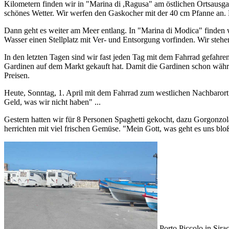
Kilometern finden wir in "Marina di ,Ragusa" am östlichen Ortsausga
schönes Wetter. Wir werfen den Gaskocher mit der 40 cm Pfanne an. 
Dann geht es weiter am Meer entlang. In "Marina di Modica" finden 
Wasser einen Stellplatz mit Ver- und Entsorgung vorfinden. Wir stehen 
In den letzten Tagen sind wir fast jeden Tag mit dem Fahrrad gefahre
Gardinen auf dem Markt gekauft hat. Damit die Gardinen schon währen
Preisen.
Heute, Sonntag, 1. April mit dem Fahrrad zum westlichen Nachbarort 
Geld, was wir nicht haben" ...
Gestern hatten wir für 8 Personen Spaghetti gekocht, dazu Gorgonzol
herrichten mit viel frischen Gemüse. "Mein Gott, was geht es uns blo
Porto Piccolo in Sira