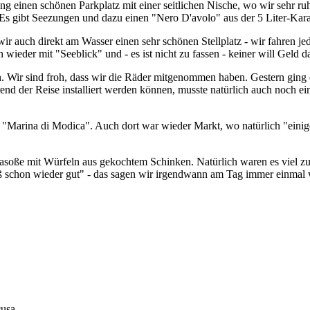
ng einen schönen Parkplatz mit einer seitlichen Nische, wo wir sehr r
Es gibt Seezungen und dazu einen "Nero D'avolo" aus der 5 Liter-Kara
wir auch direkt am Wasser einen sehr schönen Stellplatz - wir fahren
wieder mit "Seeblick" und - es ist nicht zu fassen - keiner will Geld d
n. Wir sind froh, dass wir die Räder mitgenommen haben. Gestern ging 
d der Reise installiert werden können, musste natürlich auch noch ei
"Marina di Modica". Auch dort war wieder Markt, wo natürlich "einige 
asoße mit Würfeln aus gekochtem Schinken. Natürlich waren es viel zu
ß schon wieder gut" - das sagen wir irgendwann am Tag immer einmal wi
cusa