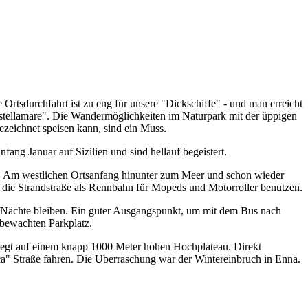
 Ortsdurchfahrt ist zu eng für unsere "Dickschiffe" - und man erreicht
Castellamare". Die Wandermöglichkeiten im Naturpark mit der üppigen
ezeichnet speisen kann, sind ein Muss.
nfang Januar auf Sizilien und sind hellauf begeistert.
te. Am westlichen Ortsanfang hinunter zum Meer und schon wieder
e die Strandstraße als Rennbahn für Mopeds und Motorroller benutzen.
e/Nächte bleiben. Ein guter Ausgangspunkt, um mit dem Bus nach
 bewachten Parkplatz.
 liegt auf einem knapp 1000 Meter hohen Hochplateau. Direkt
ca" Straße fahren. Die Überraschung war der Wintereinbruch in Enna.