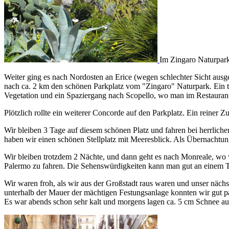
Im Zingaro Naturpar
Weiter ging es nach Nordosten an Erice (wegen schlechter Sicht ausgel
nach ca. 2 km den schönen Parkplatz vom "Zingaro" Naturpark. Ein tr
Vegetation und ein Spaziergang nach Scopello, wo man im Restaurante 
Plötzlich rollte ein weiterer Concorde auf den Parkplatz. Ein reiner Z
Wir bleiben 3 Tage auf diesem schönen Platz und fahren bei herrlic
haben wir einen schönen Stellplatz mit Meeresblick. Als Übernachtun
Wir bleiben trotzdem 2 Nächte, und dann geht es nach Monreale, wo 
Palermo zu fahren. Die Sehenswürdigkeiten kann man gut an einem T
Wir waren froh, als wir aus der Großstadt raus waren und unser näch
unterhalb der Mauer der mächtigen Festungsanlage konnten wir gut p
Es war abends schon sehr kalt und morgens lagen ca. 5 cm Schnee a