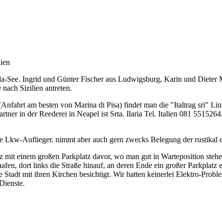
lien
-See. Ingrid und Günter Fischer aus Ludwigsburg, Karin und Dieter 
nach Sizilien antreten.
(Anfahrt am besten von Marina di Pisa) findet man die "Italtrag sri" Li
artner in der Reederei in Neapel ist Srta. Ilaria Tel. Italien 081 55152
Linie Lkw-Auflieger. nimmt aber auch gern zwecks Belegung der rustika
tz mit einem großen Parkplatz davor, wo man gut in Warteposition steh
afen, dort links die Straße hinauf, an deren Ende ein großer Parkplatz
e Stadt mit ihren Kirchen besichtigt. Wir hatten keinerlei Elektro-Pro
Dienste.