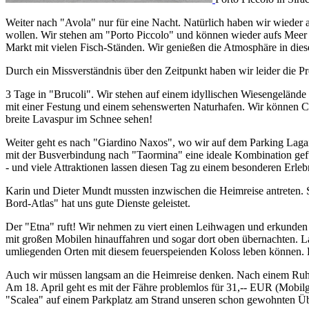
Weiter nach "Avola" nur für eine Nacht. Natürlich haben wir wieder
wollen. Wir stehen am "Porto Piccolo" und können wieder aufs Meer sch
Markt mit vielen Fisch-Ständen. Wir genießen die Atmosphäre in die
Durch ein Missverständnis über den Zeitpunkt haben wir leider die P
3 Tage in "Brucoli". Wir stehen auf einem idyllischen Wiesengelände
mit einer Festung und einem sehenswerten Naturhafen. Wir können Cat
breite Lavaspur im Schnee sehen!
Weiter geht es nach "Giardino Naxos", wo wir auf dem Parking Lagani
mit der Busverbindung nach "Taormina" eine ideale Kombination gefun
- und viele Attraktionen lassen diesen Tag zu einem besonderen Erleb
Karin und Dieter Mundt mussten inzwischen die Heimreise antreten. S
Bord-Atlas" hat uns gute Dienste geleistet.
Der "Etna" ruft! Wir nehmen zu viert einen Leihwagen und erkunden
mit großen Mobilen hinauffahren und sogar dort oben übernachten. La
umliegenden Orten mit diesem feuerspeienden Koloss leben können. D
Auch wir müssen langsam an die Heimreise denken. Nach einem Ruhe-
Am 18. April geht es mit der Fähre problemlos für 31,-- EUR (Mobilgrö
"Scalea" auf einem Parkplatz am Strand unseren schon gewohnten Üb