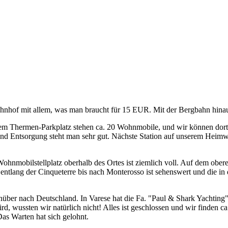
hof mit allem, was man braucht für 15 EUR. Mit der Bergbahn hinauf i
 Thermen-Parkplatz stehen ca. 20 Wohnmobile, und wir können dort s
und Entsorgung steht man sehr gut. Nächste Station auf unserem Heimwe
r Wohnmobilstellplatz oberhalb des Ortes ist ziemlich voll. Auf dem obe
 entlang der Cinqueterre bis nach Monterosso ist sehenswert und die i
ber nach Deutschland. In Varese hat die Fa. "Paul & Shark Yachting" 
wird, wussten wir natürlich nicht! Alles ist geschlossen und wir finden 
Das Warten hat sich gelohnt.