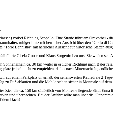
k
assen) vorbei Richtung Scopello. Eine Straße führt am Ort vorbei - die
aumhafter, ruhiger Platz mit herrlicher Aussicht über den "Golfo di 
"Torre Bennistra" mit herrlicher Aussicht auf historische Stätten ausg
ufall führte Gisela Goose und Klaus Sorgenfrei zu uns. Sie weilen seit A
hem Sonnenschein ca. 30 km weiter in östlicher Richtung nach Balestra
gsplatz jedoch nicht zu empfehlen, da bis nach Mitternacht Jugendlich
wir auf einem Parkplatz unterhalb der sehenswerten Kathedrale 2 Tag
ag zu Fuß ablaufen und die Mobile stehen sicher in Monreale auf dem
stes Ziel, die ca. 150 km südöstlich von Monreale liegende Stadt Enna
arken und übernachten. Bei der Anfahrt sollte man über die "Panorami
uf dem Dach!