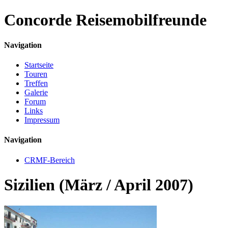
Concorde
Reisemobilfreunde
Navigation
Startseite
Touren
Treffen
Galerie
Forum
Links
Impressum
Navigation
CRMF-Bereich
Sizilien (März / April 2007)