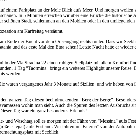
 auf einem Parkplatz an der Mole Blick aufs Meer. Und morgen wollen 
auen. In 5 Minuten erreichen wir über eine Brücke die historische Alts
ser schönen Stadt, schlemmen an den Mobilen oder in den umliegenden 
rozession am Karfreitag versäumt.
 am Ende der Bucht vor dem Ortseingang rechts runter. Dass wir Seebl
ania und das erste Mal den Etna sehen! Letzte Nacht hatte er wieder 
 in der Via Stracina 22 einen ruhigen Stellplatz mit allem Komfort fi
den. 1 Tag "Taormina" bringt ein weiteres Highlight unserer Reise. D
nis werden.
ie waren vergangenes Jahr 3 Monate auf Sizilien, und wir haben von ih
 den ganzen Tag diesen beeindruckenden "Berg der Berge". Besonders 
vamassen wohin man sieht. Auch die Spuren des letzten Ausbruchs sind 
ieser Tag war ein ganz besonderes Erlebnis!
 und Waschtag soll es morgen mit der Fähre von "Messina" aufs Fest
ße ist egal) aufs Festland. Wir fahren in "Falerna" von der Autobahn a
ernachtungsplatz mit Seeblick.