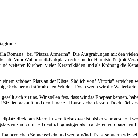
tagirone
Villa Romana" bei "Piazza Armerina". Die Ausgrabungen mit den viele
stadt. Vom Wohnmobil-Parkplatz rechts an der Hauptstraße (mit Ver- 
m und weiteren Kirchen, vielen Keramikläden und als Krönung die Kera
 einem schönen Platz an der Küste. Südlich von" Vittoria" erreichen w
einige Schauer mit stürmischen Winden. Doch wenn wir die Wetterkarte 
sellt sich zu uns. Wir stellen fest, dass wir das Ehepaar kennen, habe
auf Sizilien gekauft und den Liner zu Hause stehen lassen. Doch nächst
tellplatz direkt am Meer. Unsere Reisekasse ist bisher sehr geschont w
skosten sind zum Teil deutlich günstiger als in anderen europäischen 
n Tag herrlichen Sonnenschein und wenig Wind. Es ist so warm wie be