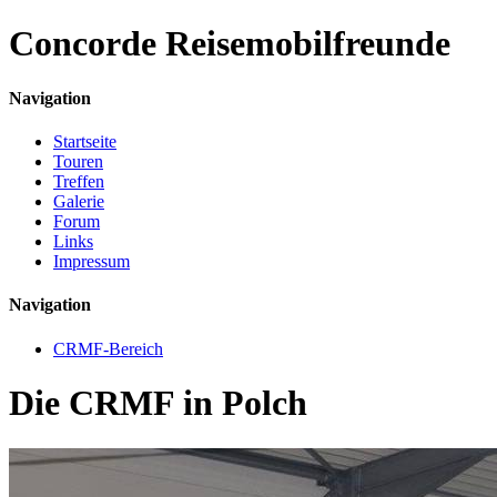
Concorde
Reisemobilfreunde
Navigation
Startseite
Touren
Treffen
Galerie
Forum
Links
Impressum
Navigation
CRMF-Bereich
Die CRMF in Polch